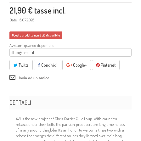
21,90 €
tasse incl.
Date: 15.07.2025
Questo prodotto non è più disponibile
Avvisami quando disponibile
Twitta
Condividi
Google+
Pinterest
Invia ad un amico
DETTAGLI
AV1 is the new project of Chris Carrier & Le Loup. With countless
releases under their belts, the parisian producers are long time heroes
of many around the globe. It’s an honor to welcome these two with a
release that merges the different sounds they listened over their long-