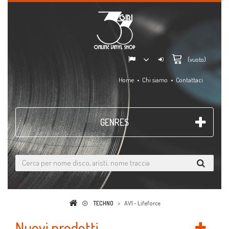
(vuoto)
Home
Chi siamo
Contattaci
GENRES
TECHNO
>
AV1 - Lifeforce
Nuovi prodotti