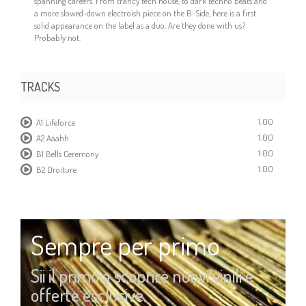
spanning careers. From trancy tech house, to dark techno beats and
a more slowed-down electroish piece on the B-Side, here is a first
solid appearance on the label as a duo. Are they done with us?
Probably not.
TRACKS
1:00
A1 Lifeforce
1:00
A2 Aaahh
1:00
B1 Bells Ceremony
1:00
B2 Droiture
Sempre per primo
Sii il primo a scoprire nuovi vinili e
offerte esclusive.