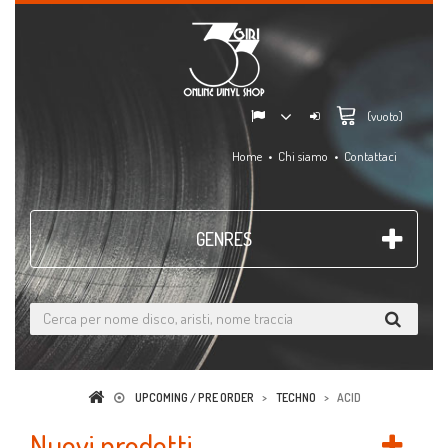
(vuoto)
Home
Chi siamo
Contattaci
GENRES
UPCOMING / PRE ORDER
>
TECHNO
>
ACID
Nuovi prodotti