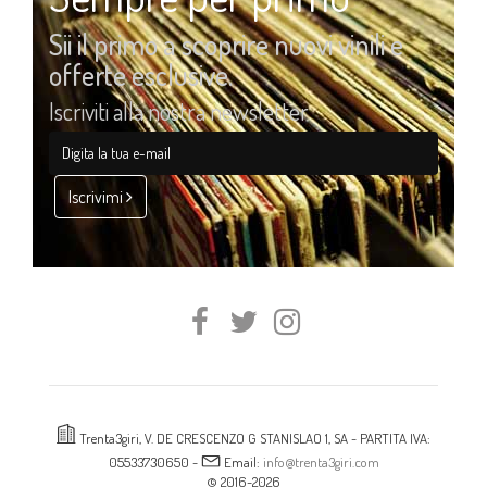
Sii il primo a scoprire nuovi vinili e
offerte esclusive.
Iscriviti alla nostra newsletter
Iscrivimi
Trenta3giri, V. DE CRESCENZO G STANISLAO 1, SA - PARTITA IVA:
05533730650 -
Email:
info@trenta3giri.com
© 2016-2026