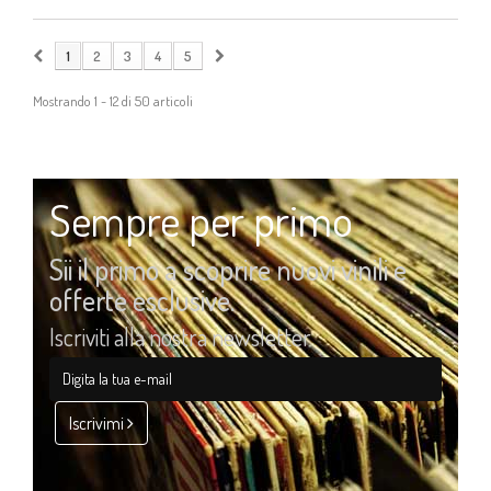
1
2
3
4
5
Mostrando 1 - 12 di 50 articoli
Sempre per primo
Sii il primo a scoprire nuovi vinili e
offerte esclusive.
Iscriviti alla nostra newsletter
Iscrivimi