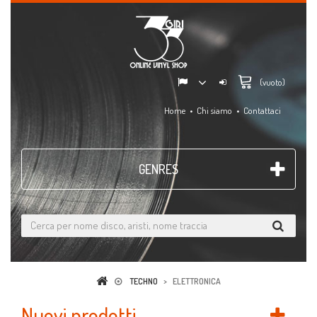
(vuoto)
Home
Chi siamo
Contattaci
GENRES
TECHNO
>
ELETTRONICA
Nuovi prodotti