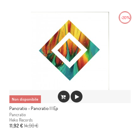
-20%
Non disponibile
Pancratio - Pancratio I I Ep
Pancratio
Heko Records
14,90 €
11,92 €