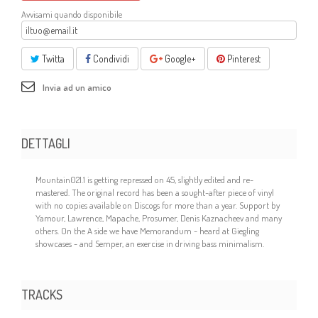
Avvisami quando disponibile
Twitta
Condividi
Google+
Pinterest
Invia ad un amico
DETTAGLI
Mountain021.1 is getting repressed on 45, slightly edited and re-
mastered. The original record has been a sought-after piece of vinyl
with no copies available on Discogs for more than a year. Support by
Yamour, Lawrence, Mapache, Prosumer, Denis Kaznacheev and many
others. On the A side we have Memorandum - heard at Giegling
showcases - and Semper, an exercise in driving bass minimalism.
TRACKS