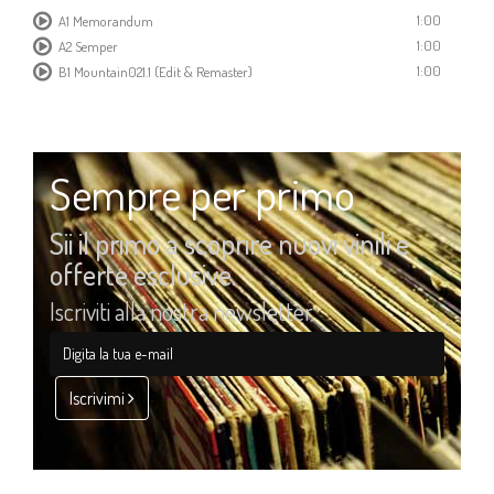
1:00
A1 Memorandum
1:00
A2 Semper
1:00
B1 Mountain021.1 (Edit & Remaster)
Sempre per primo
Sii il primo a scoprire nuovi vinili e
offerte esclusive.
Iscriviti alla nostra newsletter
Iscrivimi