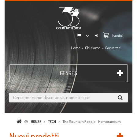
(vuoto)
Home
Chi siamo
Contattaci
GENRES
HOUSE
>
TECH
>
The Mountain People - Memorandum
Nuovi prodotti