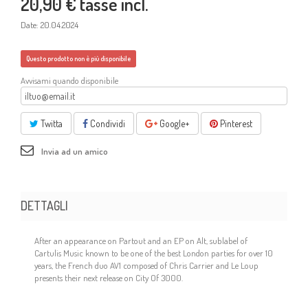
20,90 €
tasse incl.
Date: 20.04.2024
Questo prodotto non è più disponibile
Avvisami quando disponibile
Twitta
Condividi
Google+
Pinterest
Invia ad un amico
DETTAGLI
After an appearance on Partout and an EP on Alt, sublabel of
Cartulis Music known to be one of the best London parties for over 10
years, the French duo AV1 composed of Chris Carrier and Le Loup
presents their next release on City Of 3000.