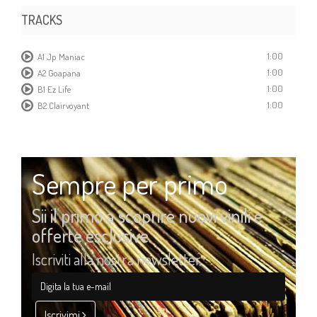
TRACKS
1:00
A1 Jp Maniac
1:00
A2 Goapana
1:00
B1 Ez Life
1:00
B2 Clairvoyant
Sempre per primo
Sii il primo a scoprire nuovi vinili e
offerte esclusive.
Iscriviti alla nostra newsletter
Iscrivimi