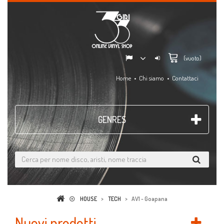
(vuoto)
Home
Chi siamo
Contattaci
GENRES
HOUSE
>
TECH
>
AV1 - Goapana
Nuovi prodotti