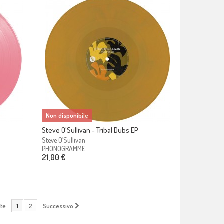
Non disponibile
Steve O'Sullivan - Tribal Dubs EP
Steve O’Sullivan
PHONOGRAMME
21,00 €
te
1
2
Successivo