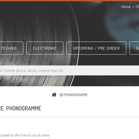
Home
C
TECHNO
ELECTRONIC
UPCOMING / PRE ORDER
S
PHONOGRAMME
ORE: PHONOGRAMME
cated to the French local scene.