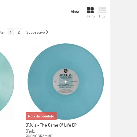
Vista:
Griglia
Lista
te
1
2
Successivo
Non disponibile
D'Julz - The Game Of Life EP
D'julz
PHONOGRAMME