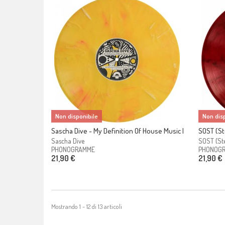
Non disponibile
Non disp
Sascha Dive - My Definition Of House Music EP
SOST (Ste
Sascha Dive
SOST (Ste
PHONOGRAMME
PHONOG
21,90 €
21,90 €
Mostrando 1 - 12 di 13 articoli