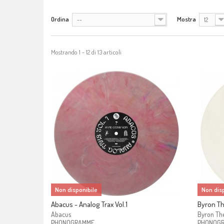
Ordina
Mostra
--
12
Mostrando 1 - 12 di 13 articoli
Non disponibile
Non disp
Abacus - Analog Trax Vol.1
Byron Th
Abacus
Byron Th
PHONOGRAMME
PHONOG