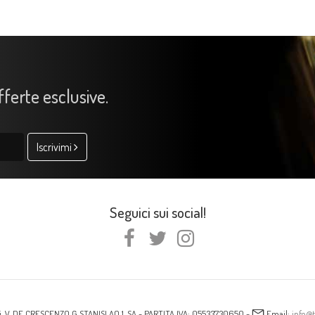
offerte esclusive.
Iscrivimi
Seguici sui social!
i, V. DE CRESCENZO G STANISLAO 1, SA - PARTITA IVA: 05533730650 -
Email:
info@t