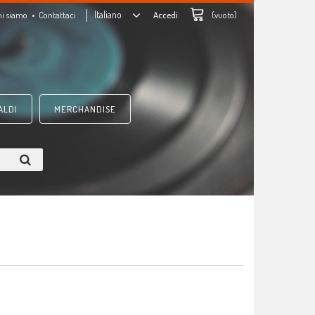
Italiano
hi siamo
Contattaci
Accedi
(vuoto)
ALDI
MERCHANDISE