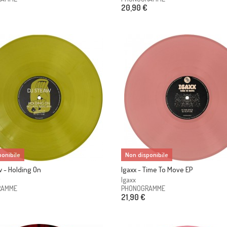
20,90 €
onibile
Non disponibile
 - Holding On
Igaxx - Time To Move EP
Igaxx
RAMME
PHONOGRAMME
21,90 €