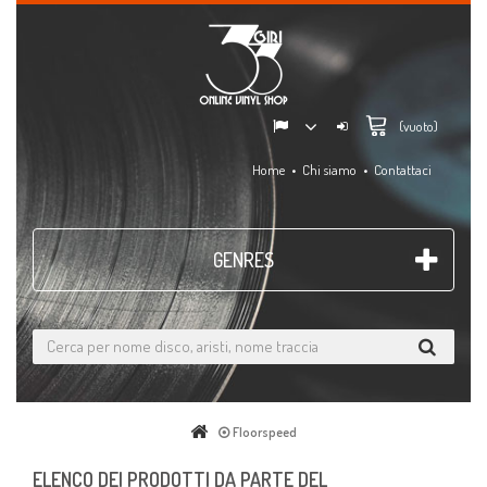
(vuoto)
Home
Chi siamo
Contattaci
GENRES
Floorspeed
ELENCO DEI PRODOTTI DA PARTE DEL