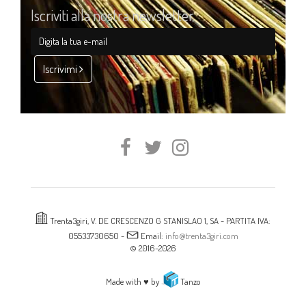
Iscriviti alla nostra newsletter
Iscrivimi
Trenta3giri, V. DE CRESCENZO G STANISLAO 1, SA - PARTITA IVA:
05533730650 -
Email:
info@trenta3giri.com
© 2016-2026
Made with ♥ by
Tanzo