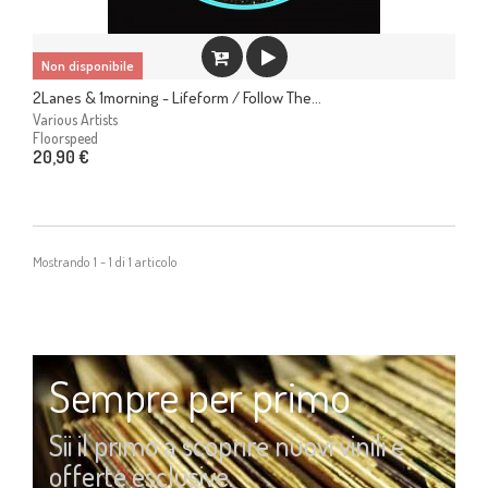
Non disponibile
2Lanes & 1morning - Lifeform / Follow The...
Various Artists
Floorspeed
20,90 €
Mostrando 1 - 1 di 1 articolo
Sempre per primo
Sii il primo a scoprire nuovi vinili e
offerte esclusive.