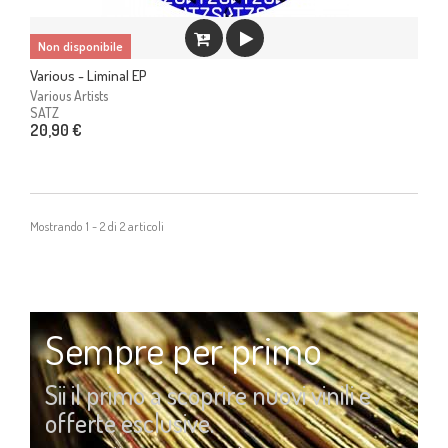
Non disponibile
Various - Liminal EP
Various Artists
SATZ
20,90 €
Mostrando 1 - 2 di 2 articoli
Sempre per primo
Sii il primo a scoprire nuovi vinili e
offerte esclusive.