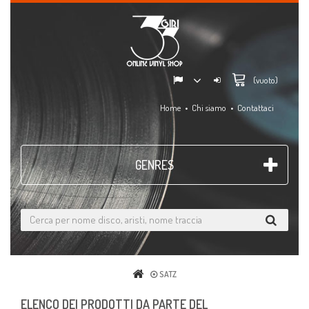
(vuoto)
Home
Chi siamo
Contattaci
GENRES
SATZ
ELENCO DEI PRODOTTI DA PARTE DEL