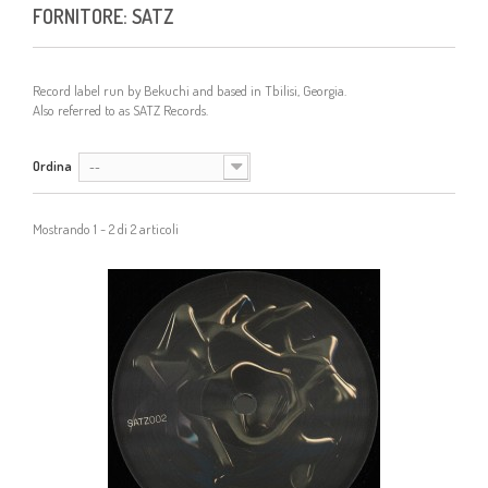
FORNITORE: SATZ
Record label run by Bekuchi and based in Tbilisi, Georgia.
Also referred to as SATZ Records.
Ordina
--
Mostrando 1 - 2 di 2 articoli